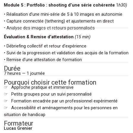
Module 5 : Portfolio : shooting d’une série cohérente
1
h30)
• Réalisation d’une mini-série de 5 à 10 images en autonomie
• Capture connectée (tethering) et ajustements en direct
.
• Analyse des images et retours personnalisés
Évaluation & Remise d’attestation
(15 min)
• Débriefing collectif et retour d’expérience
• Suivi de la progression et validation des acquis de la formation
.
• Remise d’une attestation de formation
Durée
.
7 heures — 1 journée
Pourquoi choisir cette formation
☞ Approche pratique et immersive
☞ Petits groupes pour un suivi personnalisé
☞ Formation encadrée par un professionnel expérimenté
☞ Accessibilité et aménagements pour les personnes en
.
situation de handicap
Formateur
Lucas Grenier